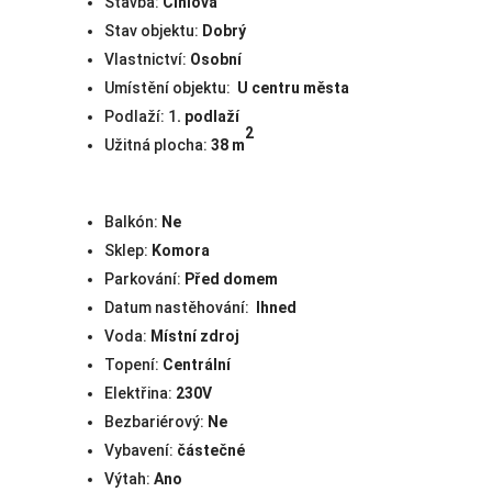
Stavba:
Cihlová
Stav objektu:
Dobrý
Vlastnictví:
Osobní
Umístění objektu:
U centru města
Podlaží: 1
. podlaží
2
Užitná plocha:
38
m
Balkón:
Ne
Sklep:
Komora
Parkování:
Před domem
Datum nastěhování:
Ihned
Voda:
Místní zdroj
Topení:
Centrální
Elektřina:
230V
Bezbariérový:
Ne
Vybavení:
částečné
Výtah:
Ano