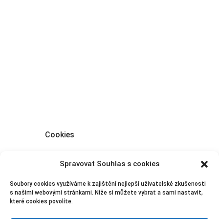
IČ: 743 91 119
podebrady@reality-ria.cz
+420 776 022 028
+420 603 786 398
Cookies
Spravovat Souhlas s cookies
Zásady ochrany osobních údajů
Soubory cookies využíváme k zajištění nejlepší uživatelské zkušenosti
s našimi webovými stránkami. Níže si můžete vybrat a sami nastavit,
které cookies povolíte.