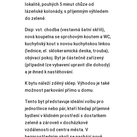
lokalitě, pouhých 5 minut chůze od
lázeňské kolonády, s příjemným výhledem
do zeleně.
Disp: vst. chodba (vestavná šatní skříň),
nová koupelna se sprchovým koutem a WC,
kuchyňský kout s novou kuchyňskou linkou
(lednice, el. sklokeramická deska, trouba),
obývací pokoj. Byt je částečně zařízený
(případně lze vybavení upravit dle dohody)
a je ihned k nastěhování.
K bytu náleží zděný sklep. Výhodou je také
možnost parkování přímo u domu.
Tento byt představuje ideální volbu pro
jednotlivce nebo pár, kteří hledají příjemné
bydlení v klidném prostředí s dostatkem
zeleně a zároveň v docházkové
vzdálenosti od centra města. V
bezprostředním okolí se nachází nově